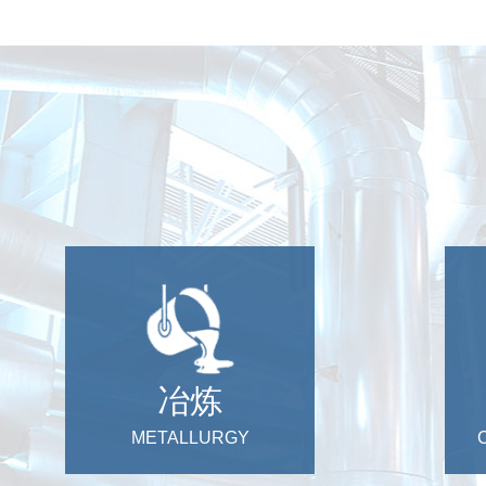
冶炼
METALLURGY